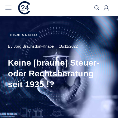
RECHT & GESETZ
By Jörg Braunsdorf-Knape
18/11/2022
Keine [braune] Steuer-
oder Rechtsberatung
seit 1935 !?